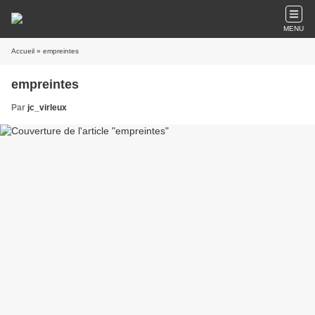
MENU
Accueil
» empreintes
empreintes
Par
jc_virleux