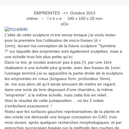
EMPREINTES <> Octobre 2013
chêne -- l x h x e : 240 x 100 x 20 mm
oOo
L'idée de cette sculpture m'est venue lorsque j'ai voulu tester
pour la première fois l'utilisation de micro-fraises (d <
1mm), durant ma conception de la future sculpture "Symétrie
?" sur laquelle des empreintes sont également sculptées, mais à
une échelle trois fois plus petite qu'ici.
Dans ce but, je voulais avancer pas à pas (!), par une 1ère
réalisation à une échelle plus grande, avec des fraises de 1mm;
l'usinage terminé j'ai vu apparaître la partie droite de la sculpture:
les empreintes en creux (longueur 6cm, profondeur 3mm).
Je me suis alors dit qu'il serait amusant de mettre en regard,
dans une sorte de livre disposant d'une charnière, la même
"empreinte", à la même échelle, mais cette fois en relief...
Voici le résultat de cette juxtaposition ... où les 2 volets
s'emboîtent exactement !
Notez que les surfaces gauches représentatives de la plante et
des orteils ont demandé une longue conception en CAO, trois
mois durant, après quelques recherches morphologiques, et par
approches successives basées sur la méthode des courbes de