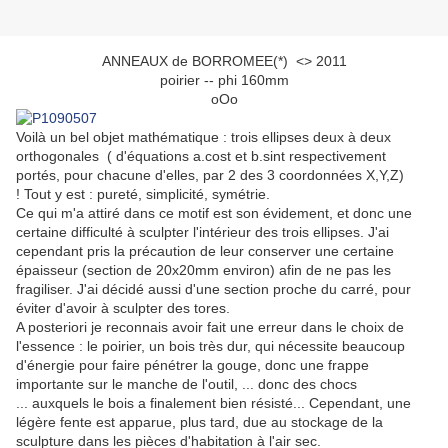
ANNEAUX de BORROMEE(*) <> 2011
poirier -- phi 160mm
oOo
Voilà un bel objet mathématique : trois ellipses deux à deux
orthogonales ( d'équations a.cost et b.sint respectivement
portés, pour chacune d'elles, par 2 des 3 coordonnées X,Y,Z)
! Tout y est : pureté, simplicité, symétrie.
Ce qui m'a attiré dans ce motif est son évidement, et donc une
certaine difficulté à sculpter l'intérieur des trois ellipses. J'ai
cependant pris la précaution de leur conserver une certaine
épaisseur (section de 20x20mm environ) afin de ne pas les
fragiliser. J'ai décidé aussi d'une section proche du carré, pour
éviter d'avoir à sculpter des tores.
A posteriori je reconnais avoir fait une erreur dans le choix de
l'essence : le poirier, un bois très dur, qui nécessite beaucoup
d'énergie pour faire pénétrer la gouge, donc une frappe
importante sur le manche de l'outil, ... donc des chocs
... auxquels le bois a finalement bien résisté... Cependant, une
légère fente est apparue, plus tard, due au stockage de la
sculpture dans les pièces d'habitation à l'air sec.