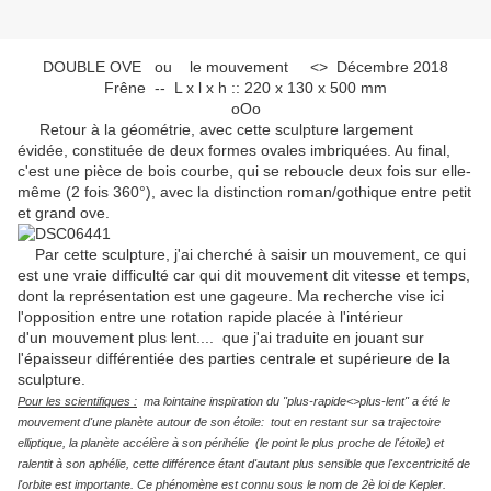
DOUBLE OVE ou le mouvement <> Décembre 2018
Frêne -- L x l x h :: 220 x 130 x 500 mm
oOo
Retour à la géométrie, avec cette sculpture largement
évidée, constituée de deux formes ovales imbriquées. Au final,
c'est une pièce de bois courbe, qui se reboucle deux fois sur elle-
même (2 fois 360°), avec la distinction roman/gothique entre petit
et grand ove.
Par cette sculpture, j'ai cherché à saisir un mouvement, ce qui
est une vraie difficulté car qui dit mouvement dit vitesse et temps,
dont la représentation est une gageure. Ma recherche vise ici
l'opposition entre une rotation rapide placée à l'intérieur
d'un mouvement plus lent.... que j'ai traduite en jouant sur
l'épaisseur différentiée des parties centrale et supérieure de la
sculpture.
Pour les scientifiques :
m
a
lointaine inspiration du "plus-rapide<>plus-lent" a été le
mouvement d'une planète autour de son étoile: tout en restant sur sa trajectoire
elliptique, la planète accélère à son périhélie (le point le plus proche de l'étoile) et
ralentit à son aphélie, cette différence étant d'autant plus sensible que l'excentricité de
l'orbite est importante. Ce phénomène est connu sous le nom de 2è loi de Kepler.