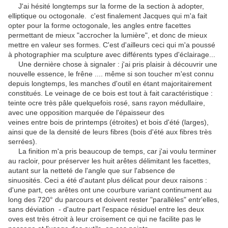
J'ai hésité longtemps sur la forme de la section à adopter,
elliptique ou octogonale. c'est finalement Jacques qui m'a fait
opter pour la forme octogonale, les angles entre facettes
permettant de mieux "accrocher la lumière", et donc de mieux
mettre en valeur ses formes. C'est d'ailleurs ceci qui m'a poussé
à photographier ma sculpture avec différents types d'éclairage...
Une dernière chose à signaler : j'ai pris plaisir à découvrir une
nouvelle essence, le frêne .... même si son toucher m'est connu
depuis longtemps, les manches d'outil en étant majoritairement
constitués. Le veinage de ce bois est tout à fait caractéristique :
teinte ocre très pâle quelquefois rosé, sans rayon médullaire,
avec une opposition marquée de l'épaisseur des
veines entre bois de printemps (étroites) et bois d'été (larges),
ainsi que de la densité de leurs fibres (bois d'été aux fibres très
serrées).
La finition m'a pris beaucoup de temps, car j'ai voulu terminer
au racloir, pour préserver les huit arêtes délimitant les facettes,
autant sur la netteté de l'angle que sur l'absence de
sinuosités. Ceci a été d'autant plus délicat pour deux raisons :
d'une part, ces arêtes ont une courbure variant continument au
long des 720° du parcours et doivent rester "parallèles" entr'elles,
sans déviation - d'autre part l'espace résiduel entre les deux
oves est très étroit à leur croisement ce qui ne facilite pas le