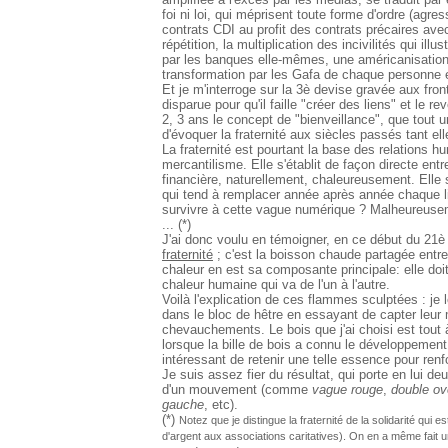
foi ni loi, qui méprisent toute forme d'ordre (agres
contrats CDI au profit des contrats précaires ave
répétition, la multiplication des incivilités qui ill
par les banques elle-mêmes, une américanisatio
transformation par les Gafa de chaque personne 
Et je m'interroge sur la 3è devise gravée aux fro
disparue pour qu'il faille "créer des liens" et le re
2, 3 ans le concept de "bienveillance", que tout 
d'évoquer la fraternité aux siècles passés tant elle
La fraternité est pourtant la base des relations h
mercantilisme. Elle s'établit de façon directe ent
financière, naturellement, chaleureusement. Elle s
qui tend à remplacer année après année chaque lien
survivre à cette vague numérique ? Malheureuse
... (*)
J'ai donc voulu en témoigner, en ce début du 21è 
fraternité
; c'est la boisson chaude partagée entr
chaleur en est sa composante principale: elle doit r
chaleur humaine qui va de l'un à l'autre.
Voilà l'explication de ces flammes sculptées : je
dans le bloc de hêtre en essayant de capter leur
chevauchements. Le bois que j'ai choisi est tout à 
lorsque la bille de bois a connu le développement 
intéressant de retenir une telle essence pour ren
Je suis assez fier du résultat, qui porte en lui 
d'un mouvement (comme
vague rouge
,
double ov
gauche
, etc).
(*)
Notez que je distingue la fraternité de la solidarité qui
d'argent aux associations caritatives). On en a même fait un 