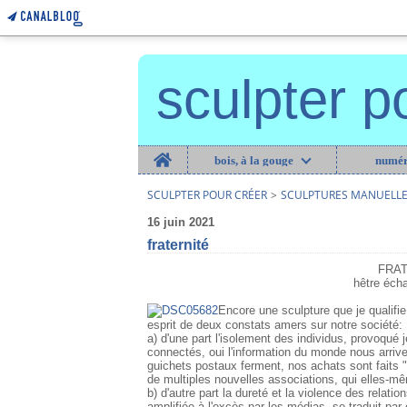
sculpter p
Home
bois, à la gouge
numér
SCULPTER POUR CRÉER
>
SCULPTURES MANUELLE
16 juin 2021
fraternité
FRAT
hêtre éch
Encore une sculpture que je qualif
esprit de deux constats amers sur notre société:
a) d'une part l'isolement des individus, provoqué
connectés, oui l'information du monde nous arrive
guichets postaux ferment, nos achats sont faits "en
de multiples nouvelles associations, qui elles-m
b) d'autre part la dureté et la violence des relat
amplifiée à l'excès par les médias, se traduit par