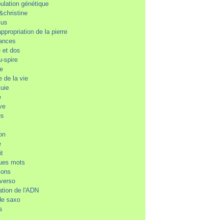
ulation génétique
&christine
ius
ppropriation de la pierre
ances
 et dos
u-spire
ne
e de la vie
luie
e
ve
es
on
e
it
ues mots
ions
-verso
ation de l'ADN
de saxo
s