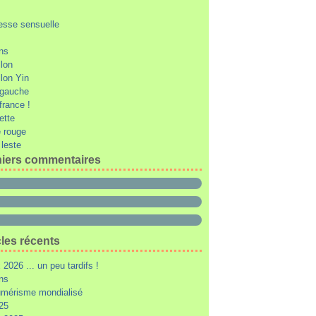
esse sensuelle
ons
llon
llon Yin
e gauche
 france !
ette
 rouge
 leste
iers commentaires
cles récents
2026 ... un peu tardifs !
ons
mérisme mondialisé
25