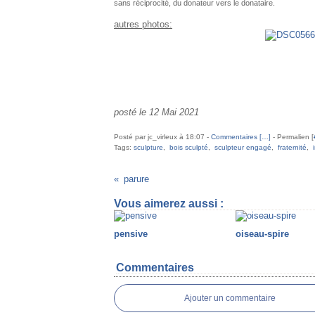
sans réciprocité, du donateur vers le donataire.
autres photos:
posté le 12 Mai 2021
Posté par jc_virleux à 18:07 -
Commentaires [
…
]
- Permalien [
Tags:
sculpture
,
bois sculpté
,
sculpteur engagé
,
fraternité
,
parure
Vous aimerez aussi :
pensive
oiseau-spire
Commentaires
Ajouter un commentaire