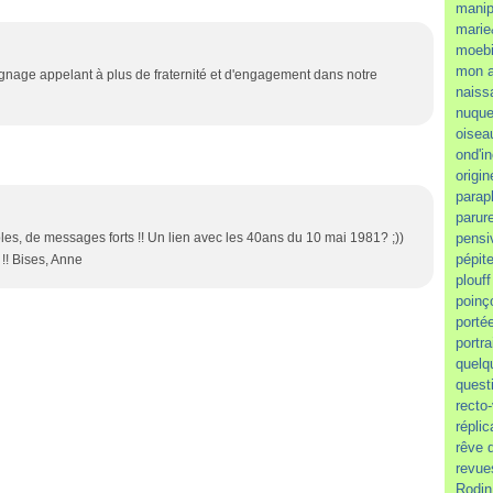
manip
marie
moeb
mon a
ignage appelant à plus de fraternité et d'engagement dans notre
naiss
nuque
oisea
ond'i
origin
parap
parur
es, de messages forts !! Un lien avec les 40ans du 10 mai 1981? ;))
pensi
pépit
!! Bises, Anne
plouff
poinç
porté
portra
quelq
quest
recto
réplic
rêve 
revue
Rodin