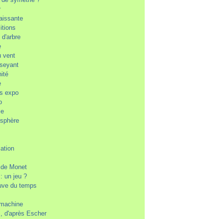
r
aissante
itions
e d'arbre
e
u vent
aseyant
nité
e
es expo
o
se
osphère
cation
n de Monet
 : un jeu ?
euve du temps
machine
, d'après Escher