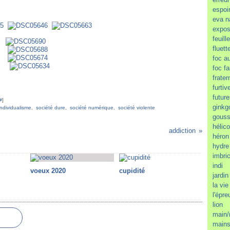
espoi
eva n
expos
feuill
fluett
foc a
foc f
frater
furtiv
futur
#
]
ginkg
individualisme
,
société dure
,
société numérique
,
société violente
gous
hélic
addiction
héron
hydre
imbri
indi
voeux 2020
cupidité
jardi
la vie
l'épr
lion
main/
mains