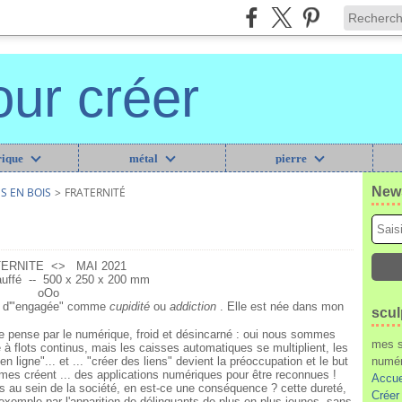
our créer
ique
métal
pierre
News
S EN BOIS
>
FRATERNITÉ
ERNITE <> MAI 2021
auffé -- 500 x 250 x 200 mm
oOo
ie d'"engagée" comme
cupidité
ou
addiction
. Elle est née dans mon
scul
 je pense par le numérique, froid et désincarné : oui nous sommes
mes s
 à flots continus, mais les caisses automatiques se multiplient, les
 ligne"... et ... "créer des liens" devient la préoccupation et le but
numér
êmes créent ... des applications numériques pour être reconnues !
Accue
ions au sein de la société, en est-ce une conséquence ? cette dureté,
Créer
 exemple par l'apparition de délinquants de plus en plus jeunes, sans