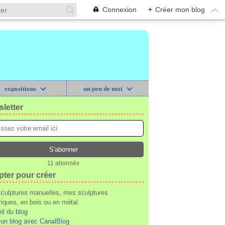
Connexion
+
Créer mon blog
expositions
un peu de moi
letter
11 abonnés
pter pour créer
culptures manuelles, mes sculptures
iques, en bois ou en métal
il du blog
 un blog avec CanalBlog