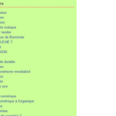
es
eaux
don
tion
te matique
 tendre
ux de Borromée
UCHE ?
t
d'ADN
ble durable
'ex
mérisme mondialisé
ion
té
e ove
 numérique
ométrique à l'organique
es
intes
r de symétrie ?