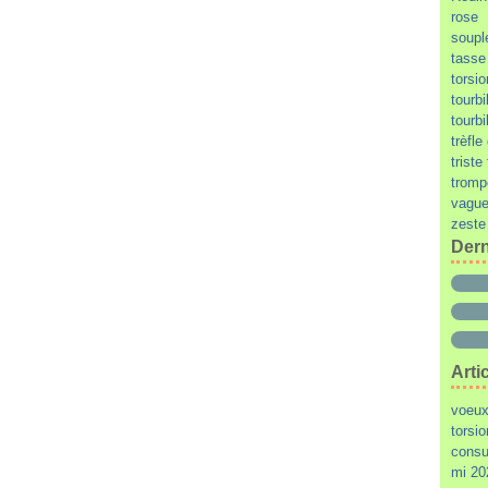
rose
soupl
tasse
torsi
tourbi
tourbi
trèfl
triste
tromp
vague
zeste
Dern
Arti
voeux 
torsi
consu
mi 20