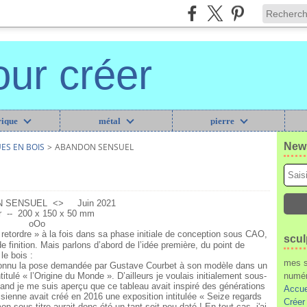
our créer
ique
métal
pierre
News
ES EN BOIS
>
ABANDON SENSUEL
 SENSUEL <> Juin 2021
r -- 200 x 150 x 50 mm
oOo
 retordre » à la fois dans sa phase initiale de conception sous CAO,
scul
e finition. Mais parlons d’abord de l’idée première, du point de
le bois :
mes s
connu la pose demandée par Gustave Courbet à son modèle dans un
titulé « l’Origine du Monde ». D’ailleurs je voulais initialement sous-
numér
uand je me suis aperçu que ce tableau avait inspiré des générations
Accue
isienne avait créé en 2016 une exposition intitulée « Seize regards
Créer
n sous-titre aurait donc été un tant soit peu daté ! En tout cas, j'ai