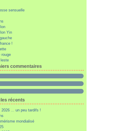
esse sensuelle
ons
llon
llon Yin
e gauche
 france !
ette
 rouge
 leste
iers commentaires
cles récents
2026 ... un peu tardifs !
ons
mérisme mondialisé
25