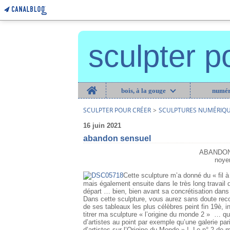
sculpter p
Home
bois, à la gouge
numér
SCULPTER POUR CRÉER
>
SCULPTURES NUMÉRIQU
16 juin 2021
abandon sensuel
ABANDON
noye
Cette sculpture m’a donné du « fil à
mais également ensuite dans le très long travail d
départ … bien, bien avant sa concrétisation dans 
Dans cette sculpture, vous aurez sans doute re
de ses tableaux les plus célèbres peint fin 19è, in
titrer ma sculpture « l’origine du monde 2 » … q
d’artistes au point par exemple qu’une galerie par
d’artistes sur l’Origine du Monde » ! Le n° 2 de mo