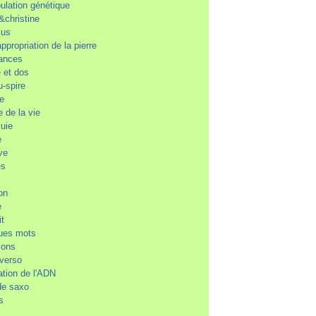
ulation génétique
&christine
ius
ppropriation de la pierre
ances
 et dos
u-spire
ne
e de la vie
luie
e
ve
es
on
e
it
ues mots
ions
-verso
ation de l'ADN
de saxo
s