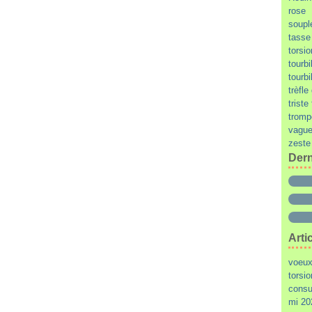
rose
soupl
tasse
torsi
tourbi
tourbi
trèfl
triste
tromp
vague
zeste
Dern
Arti
voeux 
torsi
consu
mi 20