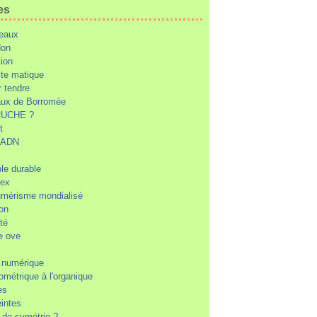
es
eaux
don
tion
te matique
 tendre
ux de Borromée
UCHE ?
t
d'ADN
ble durable
'ex
mérisme mondialisé
ion
té
e ove
 numérique
ométrique à l'organique
es
intes
r de symétrie ?