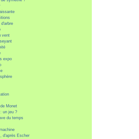
r
aissante
itions
e d'arbre
e
u vent
aseyant
nité
e
es expo
o
se
osphère
cation
n de Monet
 : un jeu ?
euve du temps
machine
, d'après Escher