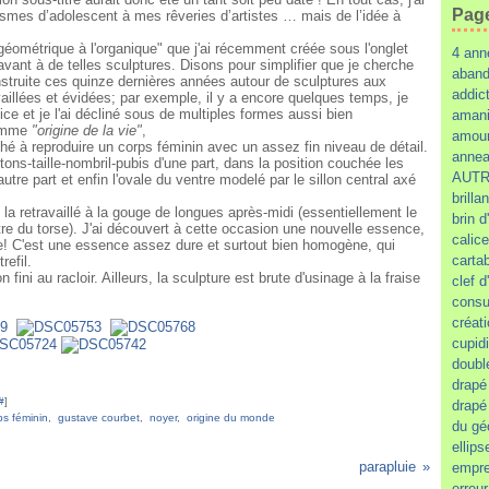
Pag
asmes d’adolescent à mes rêveries d’artistes … mais de l’idée à
 géométrique à l'organique" que j'ai récemment créée sous l'onglet
4 ann
ant à de telles sculptures. Disons pour simplifier que je cherche
aban
nstruite ces quinze dernières années autour de sculptures aux
addic
illées et évidées; par exemple, il y a encore quelques temps, je
lice et je l'ai décliné sous de multiples formes aussi bien
amani
comme
"origine de la vie"
,
amour
aché à reproduire un corps féminin avec un assez fin niveau de détail.
annea
tons-taille-nombril-pubis d'une part, dans la position couchée les
AUTR
tre part et enfin l'ovale du ventre modelé par le sillon central axé
brillan
la retravaillé à la gouge de longues après-midi (essentiellement le
brin 
utre du torse). J'ai découvert à cette occasion une nouvelle essence,
calice
ilise! C'est une essence assez dure et surtout bien homogène, qui
carta
refil.
n fini au racloir. Ailleurs, la sculpture est brute d'usinage à la fraise
clef d
consu
créat
cupidi
doubl
drapé
#
]
drapé
ps féminin
,
gustave courbet
,
noyer
,
origine du monde
du gé
ellips
parapluie
empre
erreu