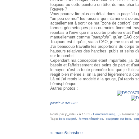
toujours eu cette peinture en tête, de mes phant
l’œuvre ?
Vous pourrez lire plus en détail dans la page "du
"un peu de moi" les raisons qui m'amènent dorénav
actuellement à sortir de ma "zone de confort" co
formes géométriques plus ou moins finement trava
répétais à l'envi que ma courbe préférée était l'hé
manuellement comme
"parapluie"
, qu'en CAO 
Toujours est-il qu'ici, via la CAO, je me suis att
J'ai beaucoup travaillé les proportions du corps té
hauteurs relatives des hanches, pubis et seins d'au
sur le nombril.
Cependant ma conception étant imparfaite, j'ai dû 
bassin et l'affaissement des seins de part et d'a
le noyer: c'est la toute première fois que je l'ut
réagit bien même si on la prend légèrement à cont
Là où j'ai repris le modelé à la gouge, j'ai repris so
hémisphérique.
Autres photos :
postée le 02/06/21
Posté par jc_virleux à 15:32 -
Commentaires [
…
]
- Permalien [
Tags:
bois sculpté
,
formes féminines
,
sculpture sur bois
,
cor
marie&christine