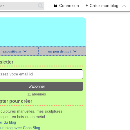
Connexion
+
Créer mon blog
expositions
un peu de moi
letter
11 abonnés
pter pour créer
culptures manuelles, mes sculptures
iques, en bois ou en métal
il du blog
 un blog avec CanalBlog