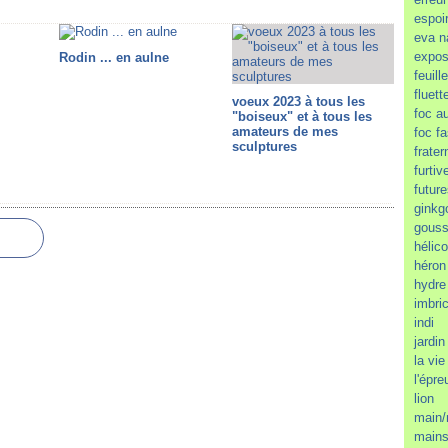
espoi
eva n
expos
Rodin ... en aulne
feuill
fluett
voeux 2023 à tous les
foc a
"boiseux" et à tous les
amateurs de mes
foc f
sculptures
frater
furtiv
futur
ginkg
gous
hélic
héron
hydre
imbri
indi
jardi
la vie
l'épr
lion
main/
mains