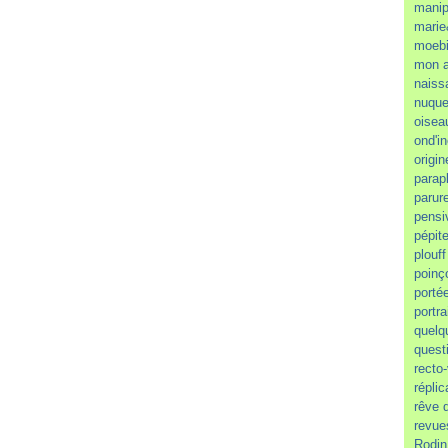
manip
marie
moeb
mon a
naiss
nuque
oisea
ond'i
origin
parap
parur
pensi
pépit
plouff
poinç
porté
portra
quelq
quest
recto
réplic
rêve 
revue
Rodin