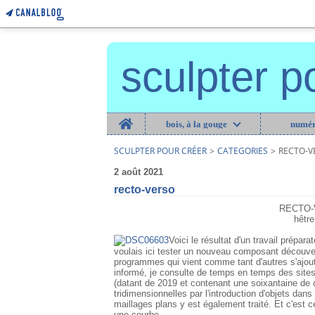
sculpter p
Home
bois, à la gouge
numér
SCULPTER POUR CRÉER
>
CATEGORIES
>
RECTO-V
2 août 2021
recto-verso
RECTO
hêtr
Voici le résultat d'un travail prépar
voulais ici tester un nouveau composant découve
programmes qui vient comme tant d'autres s'ajout
informé, je consulte de temps en temps des site
(datant de 2019 et contenant une soixantaine de 
tridimensionnelles par l'introduction d'objets da
maillages plans y est également traité. Et c'est ce
une courbe.