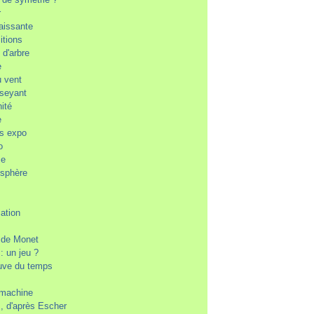
r
aissante
itions
e d'arbre
e
u vent
aseyant
nité
e
es expo
o
se
osphère
cation
n de Monet
 : un jeu ?
euve du temps
machine
, d'après Escher