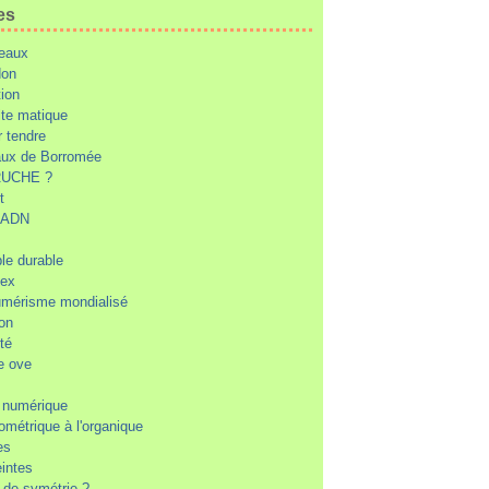
es
eaux
don
tion
te matique
 tendre
ux de Borromée
UCHE ?
t
d'ADN
ble durable
'ex
mérisme mondialisé
ion
té
e ove
 numérique
ométrique à l'organique
es
intes
r de symétrie ?