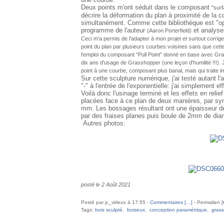
Deux points m'ont séduit dans le composant
"surf
décrire la déformation du plan à proximité de la co
simultanément. Comme cette bibliothèque est "open
programme de l'auteur
et analyse
(Aaron Porterfield)
Ceci m'a permis de l'adapter à mon projet et surtout corrig
point du plan par plusieurs courbes voisines sans que cett
l'emploi du composant "Pull Point" donné en base avec Gra
dix ans d'usage de Grasshopper (une leçon d'humilité !!!). J
point à une courbe, composant plus banal, mais qui traite 
Sur cette sculpture numérique, j'ai testé autant l'a
"-" à l'entrée de l'exponentielle: j'ai simplement 
Voilà donc l'usinage terminé et les effets en rel
placées face à ce plan de deux manières, par symé
mm. Les bossages résultant ont une épaisseur d
par des fraises planes puis boule de 2mm de diam
Autres photos:
posté le 2 Août 2021
Posté par jc_virleux à 17:55 -
Commentaires [
…
]
- Permalien [
Tags:
bois sculpté
,
boiseux
,
conception paramétrique
,
gras