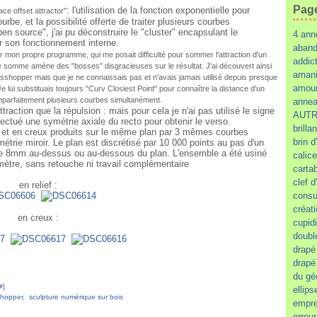
Pag
: l'utilisation de la fonction exponentielle pour
ace offset attractor"
urbe, et la possibilité offerte de traiter plusieurs courbes
 source", j'ai pu déconstruire le "cluster" encapsulant le
4 ann
r son fonctionnement interne.
aban
er mon propre programme, qui me posait difficulté pour sommer l'attraction d'un
addic
e somme amène des "bosses" disgracieuses sur le résultat. J'ai découvert ainsi
amani
sshopper mais que je ne connaissais pas et n'avais jamais utilisé depuis presque
amour
e lui substituais toujours "Curv Closiest Point" pour connaître la distance d'un
imparfaitement plusieurs courbes simultanément.
annea
ttraction que la répulsion : mais pour cela je n'ai pas utilisé le signe
AUTR
effectué une symétrie axiale du recto pour obtenir le verso.
brillan
ief et en creux produits sur le même plan par 3 mêmes courbes
brin 
trie miroir. Le plan est discrétisé par 10 000 points au pas d'un
e 8mm au-dessus ou au-dessous du plan. L'ensemble a été usiné
calice
ètre, sans retouche ni travail complémentaire
carta
clef d
en relief :
consu
créat
en creux :
cupidi
doubl
drapé
drapé
du gé
#
]
ellips
shopper
,
sculpture numérique sur bois
empre
erreu