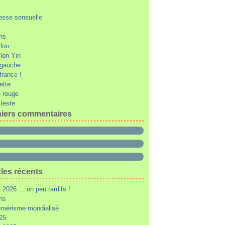
esse sensuelle
ons
llon
llon Yin
e gauche
 france !
ette
 rouge
 leste
iers commentaires
cles récents
2026 ... un peu tardifs !
ons
mérisme mondialisé
25