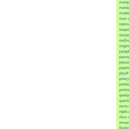
manip
marie
moeb
mon a
naiss
nuque
oisea
ond'i
origin
parap
parur
pensi
pépit
plouff
poinç
porté
portra
quelq
quest
recto
réplic
rêve 
revue
Rodin