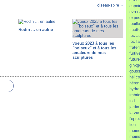
oiseau-spire
espoi
eva n
expos
feuill
Rodin ... en aulne
fluett
foc a
foc f
voeux 2023 à tous les
frater
"boiseux" et à tous les
amateurs de mes
furtiv
sculptures
futur
ginkg
gous
hélic
héron
hydre
imbri
indi
jardi
la vie
l'épr
lion
main/
mains