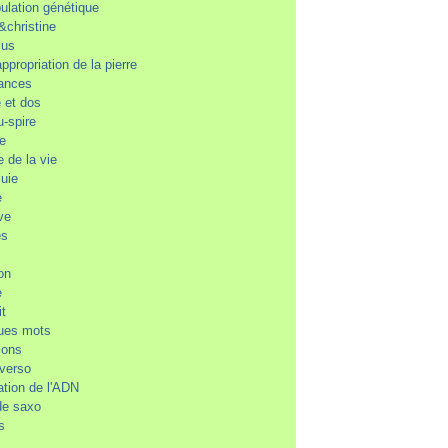
ulation génétique
&christine
ius
ppropriation de la pierre
ances
 et dos
u-spire
ne
e de la vie
luie
e
ve
es
on
e
it
ues mots
ions
-verso
ation de l'ADN
de saxo
s