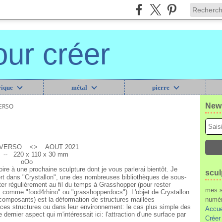
our créer
ique
métal
pierre
News
ERSO
-VERSO <> AOUT 2021
e -- 220 x 110 x 30 mm
oOo
atoire à une prochaine sculpture dont je vous parlerai bientôt. Je
scul
rt dans "Crystallon", une des nombreuses bibliothèques de sous-
er régulièrement au fil du temps à Grasshopper (pour rester
mes s
s comme "food4rhino" ou "grasshopperdocs"). L'objet de Crystallon
composants) est la déformation de structures maillées
numér
ns ces structures ou dans leur environnement: le cas plus simple des
Accue
 dernier aspect qui m'intéressait ici: l'attraction d'une surface par
Créer