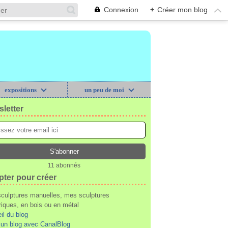
Connexion
+
Créer mon blog
expositions
un peu de moi
letter
11 abonnés
pter pour créer
culptures manuelles, mes sculptures
iques, en bois ou en métal
il du blog
 un blog avec CanalBlog