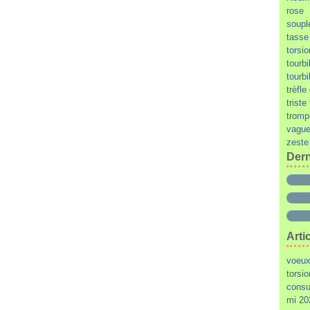
rose
soupl
tasse
torsi
tourbi
tourbi
trèfl
triste
tromp
vague
zeste
Dern
Arti
voeux 
torsi
consu
mi 20