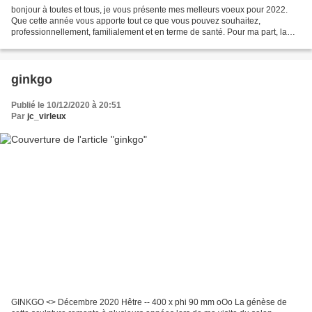
bonjour à toutes et tous, je vous présente mes melleurs voeux pour 2022.
Que cette année vous apporte tout ce que vous pouvez souhaitez,
professionnellement, familialement et en terme de santé. Pour ma part, la
pandémie ne m'a pas trop génée pour continuer...
ginkgo
Publié le 10/12/2020 à 20:51
Par
jc_virleux
GINKGO <> Décembre 2020 Hêtre -- 400 x phi 90 mm oOo La génèse de