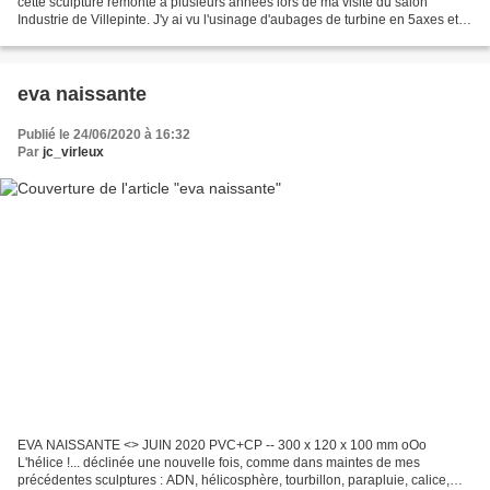
cette sculpture remonte à plusieurs années lors de ma visite du salon
Industrie de Villepinte. J'y ai vu l'usinage d'aubages de turbine en 5axes et
me suis demandé jusqu'où ma propre fraiseuse,...
eva naissante
Publié le 24/06/2020 à 16:32
Par
jc_virleux
EVA NAISSANTE <> JUIN 2020 PVC+CP -- 300 x 120 x 100 mm oOo
L'hélice !... déclinée une nouvelle fois, comme dans maintes de mes
précédentes sculptures : ADN, hélicosphère, tourbillon, parapluie, calice,