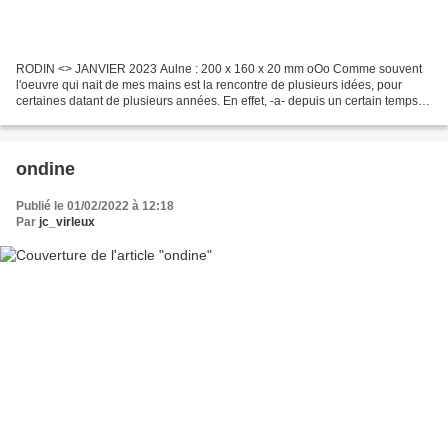
RODIN <> JANVIER 2023 Aulne : 200 x 160 x 20 mm oOo Comme souvent
l'oeuvre qui nait de mes mains est la rencontre de plusieurs idées, pour
certaines datant de plusieurs années. En effet, -a- depuis un certain temps je
me disais que je n'avais toujours...
ondine
Publié le 01/02/2022 à 12:18
Par
jc_virleux