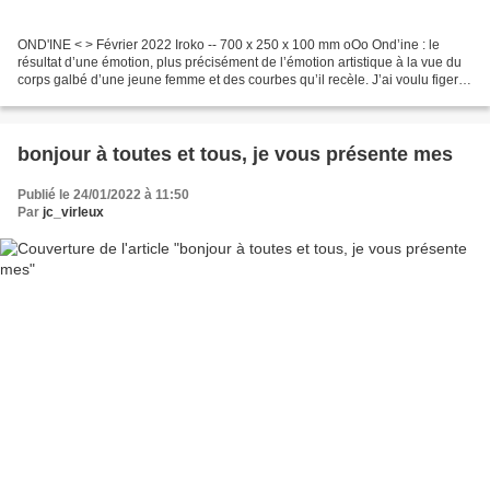
OND'INE < > Février 2022 Iroko -- 700 x 250 x 100 mm oOo Ond’ine : le
résultat d’une émotion, plus précisément de l’émotion artistique à la vue du
corps galbé d’une jeune femme et des courbes qu’il recèle. J’ai voulu figer
ici principalement le profil...
bonjour à toutes et tous, je vous présente mes
Publié le 24/01/2022 à 11:50
Par
jc_virleux